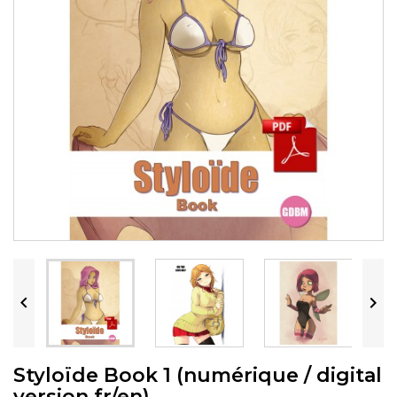


Styloïde Book 1 (numérique / digital
version fr/en)