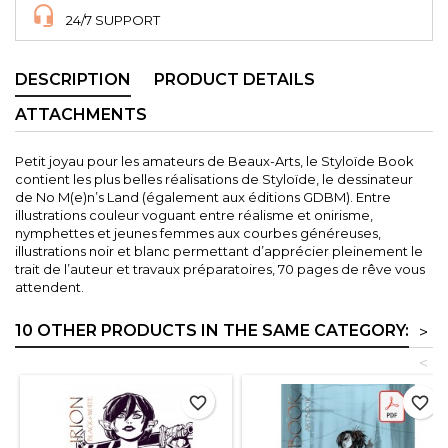
24/7 SUPPORT
DESCRIPTION
PRODUCT DETAILS
ATTACHMENTS
Petit joyau pour les amateurs de Beaux-Arts, le Styloïde Book
contient les plus belles réalisations de Styloïde, le dessinateur
de No M(e)n’s Land (également aux éditions GDBM). Entre
illustrations couleur voguant entre réalisme et onirisme,
nymphettes et jeunes femmes aux courbes généreuses,
illustrations noir et blanc permettant d’apprécier pleinement le
trait de l’auteur et travaux préparatoires, 70 pages de rêve vous
attendent.
10 OTHER PRODUCTS IN THE SAME CATEGORY:
>
<
favorite_border
favorite_border