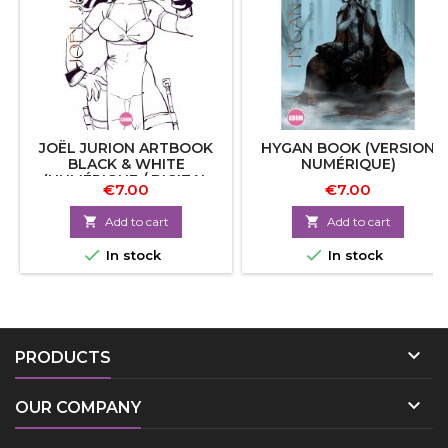
JOËL JURION ARTBOOK
HYGAN BOOK (VERSION
BLACK & WHITE
NUMÉRIQUE)
(NUMÉRIQUE / DIGITAL
€7.00
€7.00
VERSION FR/EN)

Add to cart

Add to cart


In stock
In stock

PRODUCTS

OUR COMPANY