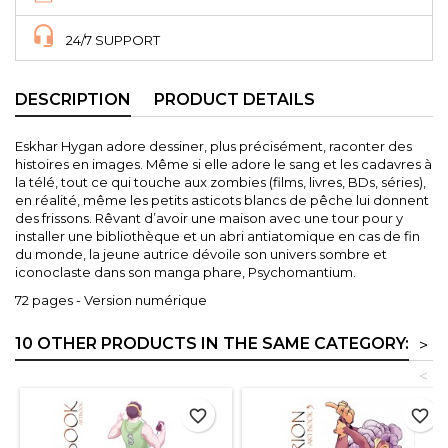
24/7 SUPPORT
DESCRIPTION
PRODUCT DETAILS
Eskhar Hygan adore dessiner, plus précisément, raconter des
histoires en images. Même si elle adore le sang et les cadavres à
la télé, tout ce qui touche aux zombies (films, livres, BDs, séries),
en réalité, même les petits asticots blancs de pêche lui donnent
des frissons. Rêvant d’avoir une maison avec une tour pour y
installer une bibliothèque et un abri antiatomique en cas de fin
du monde, la jeune autrice dévoile son univers sombre et
iconoclaste dans son manga phare, Psychomantium.
72 pages - Version numérique
10 OTHER PRODUCTS IN THE SAME CATEGORY:
>
<
favorite_border
favorite_border