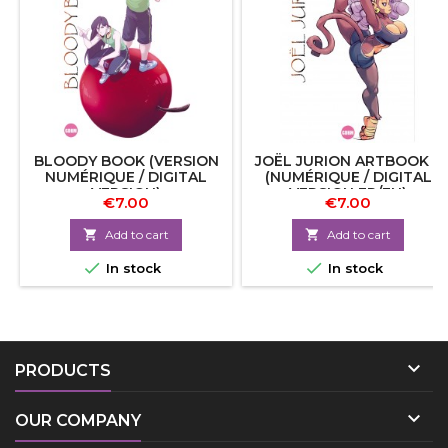
BLOODY BOOK (VERSION
JOËL JURION ARTBOOK 3
NUMÉRIQUE / DIGITAL
(NUMÉRIQUE / DIGITAL
VERSION)
VERSION FR/EN)
€7.00
€7.00

Add to cart

Add to cart


In stock
In stock

PRODUCTS

OUR COMPANY