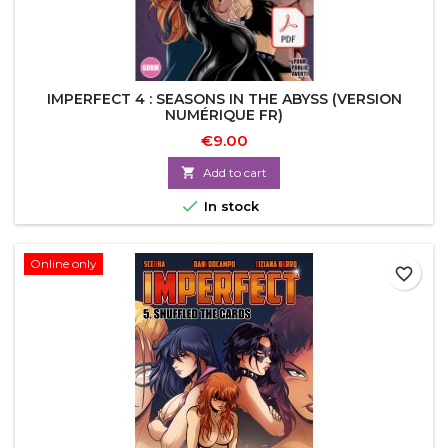
IMPERFECT 4 : SEASONS IN THE ABYSS (VERSION
NUMÉRIQUE FR)
€9.00

Add to cart

In stock
Online only
favorite_border