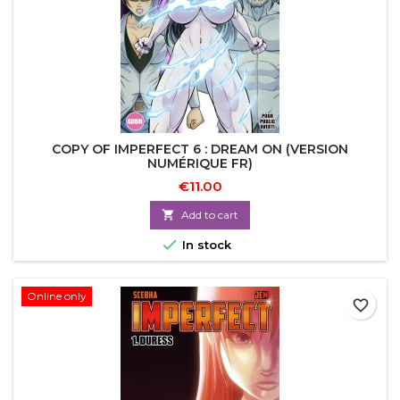
COPY OF IMPERFECT 6 : DREAM ON (VERSION
NUMÉRIQUE FR)
€11.00

Add to cart

In stock
Online only
favorite_border