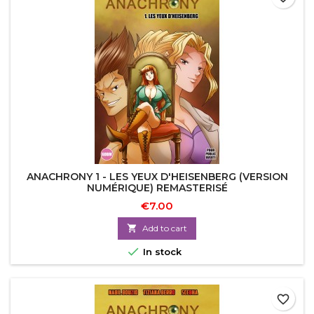
ANACHRONY 1 - LES YEUX D'HEISENBERG (VERSION
NUMÉRIQUE) REMASTERISÉ
€7.00

Add to cart

In stock
favorite_border