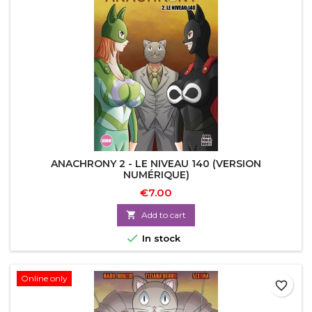
ANACHRONY 2 - LE NIVEAU 140 (VERSION
NUMÉRIQUE)
€7.00

Add to cart

In stock
Online only
favorite_border