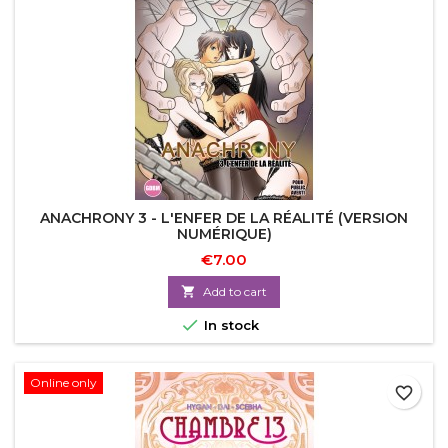
ANACHRONY 3 - L'ENFER DE LA RÉALITÉ (VERSION
NUMÉRIQUE)
€7.00

Add to cart

In stock
Online only
favorite_border