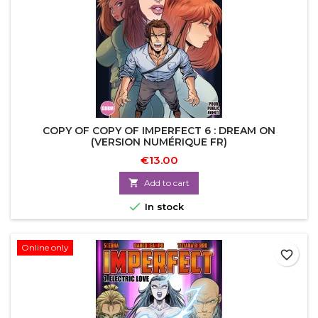
COPY OF COPY OF IMPERFECT 6 : DREAM ON
(VERSION NUMÉRIQUE FR)
€13.00

Add to cart

In stock
Online only
favorite_border