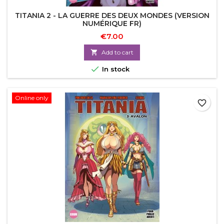
TITANIA 2 - LA GUERRE DES DEUX MONDES (VERSION
NUMÉRIQUE FR)
€7.00

Add to cart

In stock
Online only
favorite_border