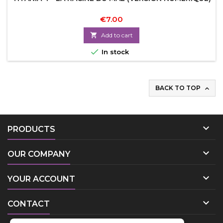
€7.00

Add to cart

In stock
BACK TO TOP


PRODUCTS

OUR COMPANY

YOUR ACCOUNT

CONTACT