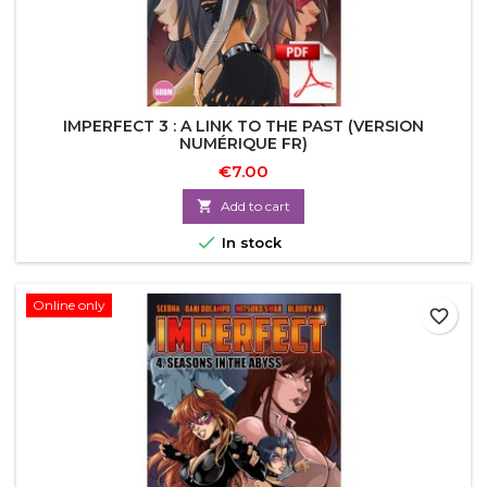
IMPERFECT 3 : A LINK TO THE PAST (VERSION
NUMÉRIQUE FR)
€7.00

Add to cart

In stock
Online only
favorite_border