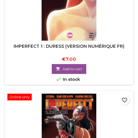
IMPERFECT 1 : DURESS (VERSION NUMÉRIQUE FR)
€7.00

Add to cart

In stock
Online only
favorite_border