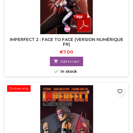
IMPERFECT 2 : FACE TO FACE (VERSION NUMÉRIQUE
FR)
€7.00

Add to cart

In stock
Online only
favorite_border