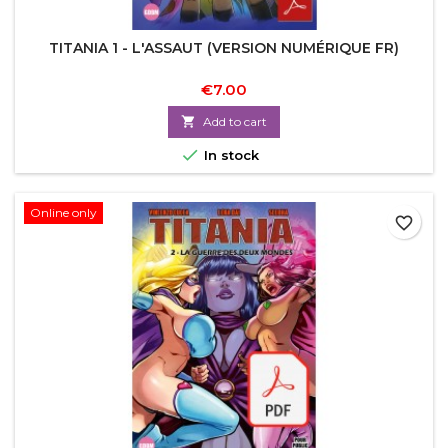
TITANIA 1 - L'ASSAUT (VERSION NUMÉRIQUE FR)
€7.00

Add to cart

In stock
Online only
favorite_border