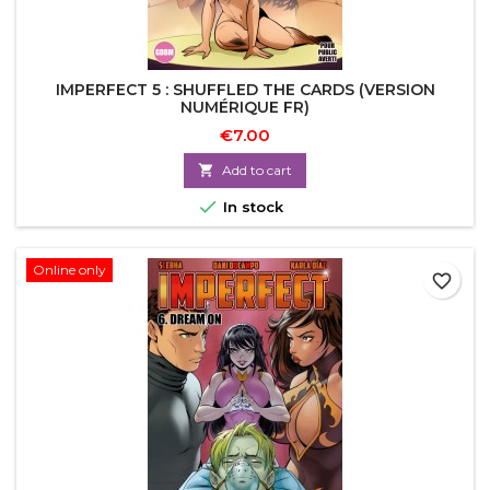
IMPERFECT 5 : SHUFFLED THE CARDS (VERSION
NUMÉRIQUE FR)
€7.00

Add to cart

In stock
Online only
favorite_border