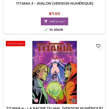
TITANIA 3 - AVALON (VERSION NUMÉRIQUE)
€7.00

Add to cart

In stock
Online only
favorite_border
TITANIA 4 - LA RACINE DU MAL (VERSION NUMÉRIQUE)