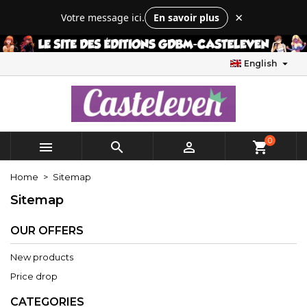
×
×
×
×
×
Votre message ici.
En savoir plus
Mes listes d'envies
((modalTitle))
Create wishlist
Sign in
add_circle_outline
Créer une nouvelle liste
((confirmMessage))
You need to be logged in to save products in your

English
Wishlist name
wishlist.
((cancelText))
((modalDeleteText))
Cancel
Sign in
Cancel
Create wishlist
0



shopping_cart
Home
Sitemap
Sitemap
OUR OFFERS
New products
Price drop
CATEGORIES