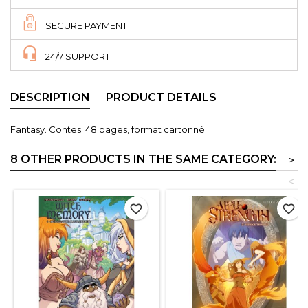
SECURE PAYMENT
24/7 SUPPORT
DESCRIPTION
PRODUCT DETAILS
Fantasy. Contes. 48 pages, format cartonné.
8 OTHER PRODUCTS IN THE SAME CATEGORY:
>
<
favorite_border
favorite_border