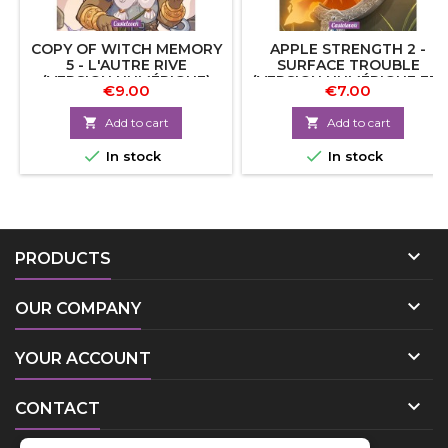
COPY OF WITCH MEMORY
APPLE STRENGTH 2 -
5 - L'AUTRE RIVE
SURFACE TROUBLE
(VERSION NUMÉRIQUE)
(VERSION NUMÉRIQUE FR)
€9.00
€7.00

Add to cart

Add to cart


In stock
In stock

PRODUCTS

OUR COMPANY

YOUR ACCOUNT

CONTACT