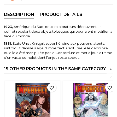
DESCRIPTION
PRODUCT DETAILS
1923,
Amérique du Sud: deux explorateurs découvrent un
coffret recelant deux objets toltèques qui pourraient modifier la
face du monde.
1931,
États-Unis : Kinkgirl, super héroïne aux pouvoirs latents,
s'introduit dans le siège d'Imperfect. Capturée, elle découvre
qu'elle a été manipulée par le Consortium et met à jour la trame
d'un vaste complot dont l'enjeu reste secret.
15 OTHER PRODUCTS IN THE SAME CATEGORY:
>
<
favorite_border
favorite_border