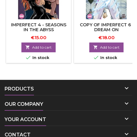
IMPERFECT 4 - SEASONS
COPY OF IMPERFECT 6 :
IN THE ABYSS
DREAM ON
€15.00
€18.00

Add to cart

Add to cart


In stock
In stock

PRODUCTS

OUR COMPANY

YOUR ACCOUNT

CONTACT