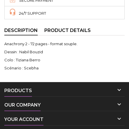
SECURE PAYMENT
24/7 SUPPORT
DESCRIPTION
PRODUCT DETAILS
Anachrony 2 - 72 pages - format souple.
Dessin : Nabil Bouzid
Colo : Tiziana Berro
Scénario : Scebha

PRODUCTS

OUR COMPANY

YOUR ACCOUNT