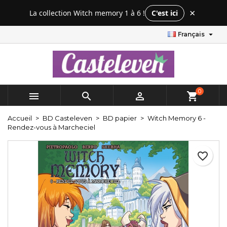
×
×
×
×
La collection Witch memory 1 à 6 !
C'est ici
Mes listes d'envies
Créer une liste d'envies
Connexion

Français
add_circle_outline
Créer une nouvelle liste
Vous devez être connecté pour ajouter des produits
Nom de la liste d'envies
à votre liste d'envies.
Annuler
Connexion
0



shopping_cart
Annuler
Créer une liste d'envies
Accueil
BD Casteleven
BD papier
Witch Memory 6 -
Rendez-vous à Marcheciel
favorite_border