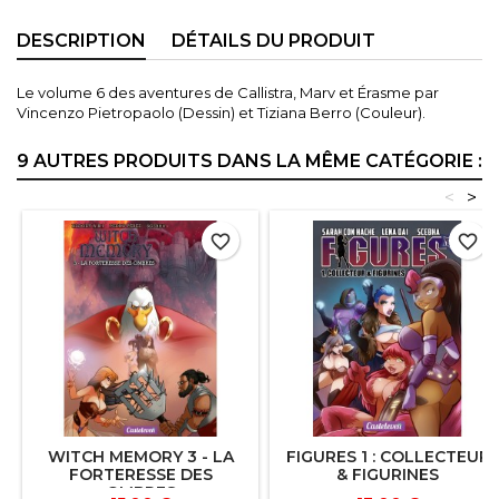
DESCRIPTION
DÉTAILS DU PRODUIT
Le volume 6 des aventures de Callistra, Marv et Érasme par
Vincenzo Pietropaolo (Dessin) et Tiziana Berro (Couleur).
9 AUTRES PRODUITS DANS LA MÊME CATÉGORIE :
<
>
favorite_border
favorite_border
WITCH MEMORY 3 - LA
FIGURES 1 : COLLECTEUR
FORTERESSE DES
& FIGURINES
OMBRES