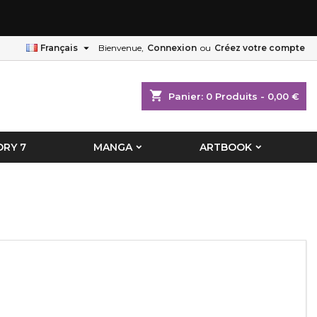
×
×
×
×

Français
Bienvenue,
Connexion
ou
Créez votre compte
shopping_cart
Panier:
0
Produits - 0,00 €
)
n
RY 7
MANGA
ARTBOOK
s