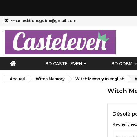
M
(
C
C
Email:
editionsgdbm@gmail.com
add_circle_outline
((
Vo
No
d'e
BD CASTELEVEN
BD GDBM
Accueil
Witch Memory
Witch Memory in english
W
Witch Me
Désolé po
Recherchez 