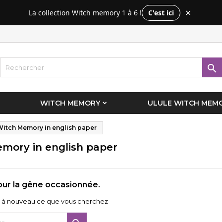
×
La collection Witch memory 1 à 6 !
C'est ici
es listes d'envies
(modalTitle))
réer une liste d'envies
onnexion
Créer une nouvelle liste
confirmMessage))
us devez être connecté pour ajouter des produits à votre liste
m de la liste d'envies
nvies.

((cancelText))
((modalDeleteText)
Annuler
Connexio
WITCH MEMORY
ULULE WITCH MEMO
Annuler
Créer une liste d'envie
itch Memory in english paper
mory in english paper
ur la gêne occasionnée.
à nouveau ce que vous cherchez