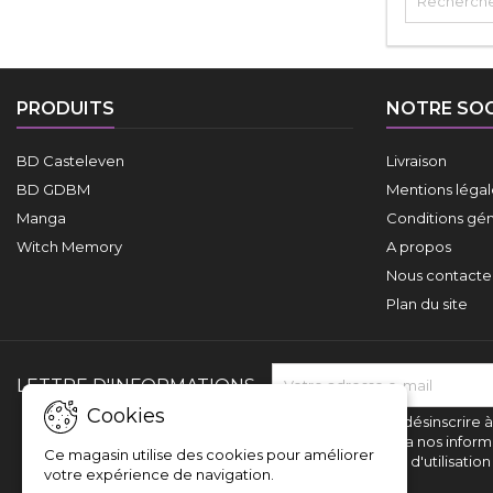
PRODUITS
NOTRE SOC
BD Casteleven
Livraison
BD GDBM
Mentions légal
Manga
Conditions gén
Witch Memory
A propos
Nous contacte
Plan du site
LETTRE D'INFORMATIONS
Cookies
Vous pouvez vous désinscrire 
trouverez pour cela nos inform
Ce magasin utilise des cookies pour améliorer
dans les conditions d'utilisation 
votre expérience de navigation.